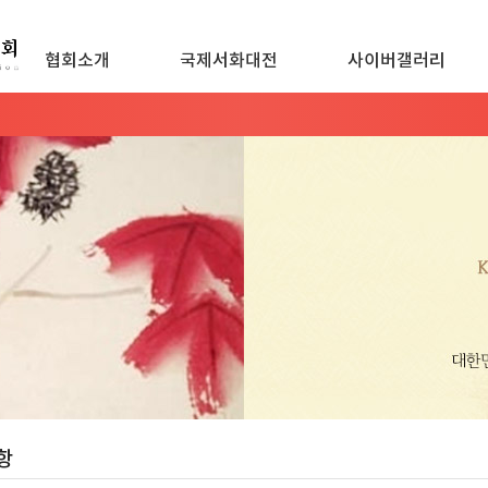
협회소개
국제서화대전
사이버갤러리
항